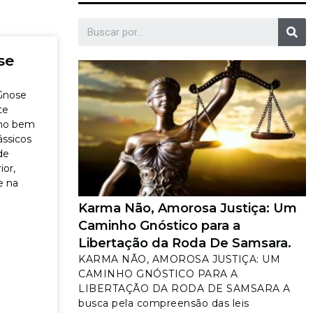
se
nose
te
mo bem
ássicos
de
or,
e na
Karma Não, Amorosa Justiça: Um
Caminho Gnóstico para a
Libertação da Roda De Samsara.
KARMA NÃO, AMOROSA JUSTIÇA: UM
CAMINHO GNÓSTICO PARA A
LIBERTAÇÃO DA RODA DE SAMSARA A
busca pela compreensão das leis