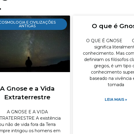
COSMOLOGIA E CIVILIZAÇÕES
O que é Gno
ANTIGAS
O QUE É GNOSE G
significa literalmen
conhecimento. Mas co
definiram os filósofos cl
gregos, é um tipo 
conhecimento superi
baseado na vivência 
tomada
A Gnose e a Vida
Extraterrestre
LEIA MAIS »
A GNOSE E A VIDA
TRATERRESTRE A existência
ou não de vida fora da Terra
mpre intrigou os homens em