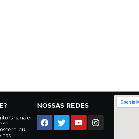
E?
NOSSAS REDES
rito Gnana e
e se
oscere, ou
o nas