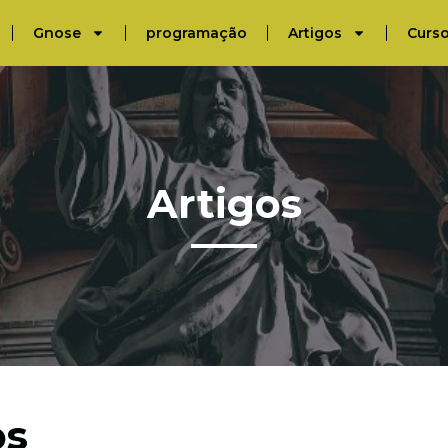
Gnose
programação
Artigos
Curs
Artigos
os