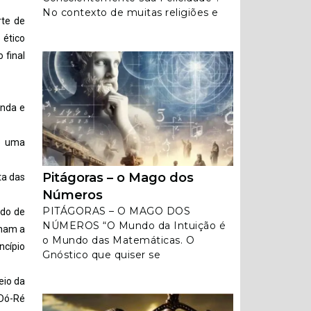
No contexto de muitas religiões e
rte de
 ético
 final
inda e
mo uma
Pitágoras – o Mago dos
ta das
Números
PITÁGORAS – O MAGO DOS
ado de
NÚMEROS “O Mundo da Intuição é
inam a
o Mundo das Matemáticas. O
ncípio
Gnóstico que quiser se
eio da
 Dó-Ré