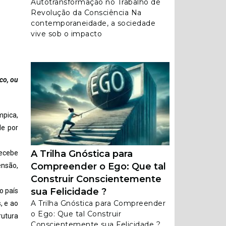
Autotransformação no Trabalho de
Revolução da Consciência Na
contemporaneidade, a sociedade
vive sob o impacto
co, ou
mpica,
de por
A Trilha Gnóstica para
recebe
Compreender o Ego: Que tal
ensão,
Construir Conscientemente
sua Felicidade ?
o país
A Trilha Gnóstica para Compreender
, e ao
o Ego: Que tal Construir
rutura
Conscientemente sua Felicidade ?