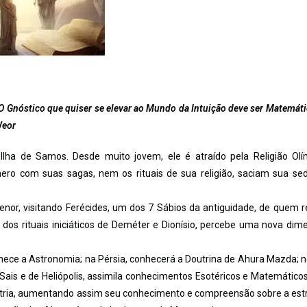
 Gnóstico que quiser se elevar ao Mundo da Intuição deve ser Matemáti
Weor
Ilha de Samos. Desde muito jovem, ele é atraído pela Religião Olí
ro com suas sagas, nem os rituais de sua religião, saciam sua se
enor, visitando Ferécides, um dos 7 Sábios da antiguidade, de quem 
dos rituais iniciáticos de Deméter e Dionísio, percebe uma nova dim
hece a Astronomia; na Pérsia, conhecerá a Doutrina de Ahura Mazda; n
ais e de Heliópolis, assimila conhecimentos Esotéricos e Matemáticos
ia, aumentando assim seu conhecimento e compreensão sobre a est