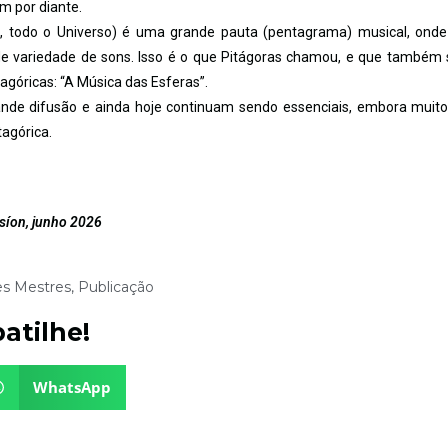
im por diante.
l, todo o Universo) é uma grande pauta (pentagrama) musical, ond
e variedade de sons. Isso é o que Pitágoras chamou, e que também 
agóricas: “A Música das Esferas”.
ande difusão e ainda hoje continuam sendo essenciais, embora muit
agórica.
isíon, junho 2026
es Mestres
,
Publicação
atilhe!
WhatsApp