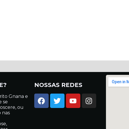
E?
NOSSAS REDES
rito Gnana e
e se
oscere, ou
o nas
se,