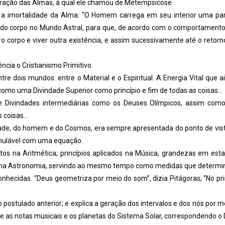
igração das Almas, à qual ele chamou de Metempsicose.
 a imortalidade da Alma: “O Homem carrega em seu interior uma pa
e do corpo no Mundo Astral, para que, de acordo com o comportamento
ro corpo e viver outra existência, e assim sucessivamente até o retorno
cia o Cristianismo Primitivo.
tre dois mundos: entre o Material e o Espiritual. A Energia Vital que a
como uma Divindade Superior como princípio e fim de todas as coisas…
de Divindades intermediárias como os Deuses Olímpicos, assim co
s coisas…
ndade, do homem e do Cosmos, era sempre apresentada do ponto de vis
rmulável com uma equação.
utos na Aritmética; princípios aplicados na Música; grandezas em est
na Astronomia, servindo ao mesmo tempo como medidas que determ
hecidas. “Deus geometriza por meio do som”, dizia Pitágoras; “No pri
ostulado anterior; e explica a geração dos intervalos e dos nós por m
e as notas musicais e os planetas do Sistema Solar, correspondendo o