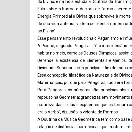
do Divino; e na Índia estuda a Doutrina da Transm
Fala sobre o Karma e declara de forma coerente
Energia Primordial e Divina que sobrevive à mort
de sua vida anterior, volte a se reencarnar em out
ao Divino”.
Esse pensamento revoluciona o Paganismo e influên
A Psique, segundo Pitágoras, “é o intermediário en
habita no meio, como os Deuses Olímpicos, assim 
Defende a existência de Elementais e Gênios, 
Divindade Superior como princípio e fim de todas a
Essa concepção filosófica da Natureza e da Divi
Matemáticas, porque para Pitágoras, tudo era fo
Para Pitágoras, os números são: princípios absol
repouso na Geometria; grandezas em movimento 
natureza das coisas e expoentes que as tornam con
era o Verbo”, diz João, o vidente de Patmos.
A Doutrina da Música Geométrica tem como base o p
relação de distâncias harmônicas que existem entr