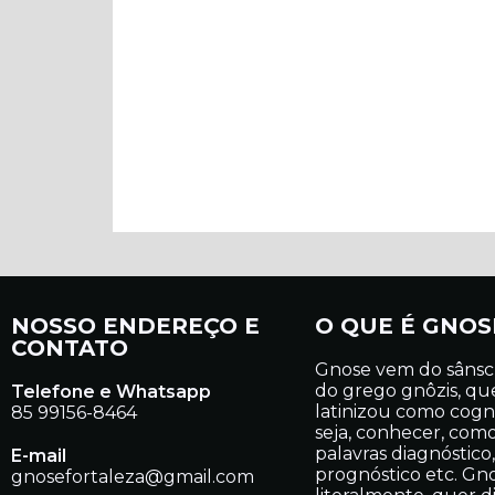
NOSSO ENDEREÇO E
O QUE É GNOS
CONTATO
Gnose vem do sânsc
do grego gnôzis, qu
Telefone e Whatsapp
latinizou como cogn
85 99156-8464
seja, conhecer, com
palavras diagnóstico,
E-mail
prognóstico etc. Gno
gnosefortaleza@gmail.com