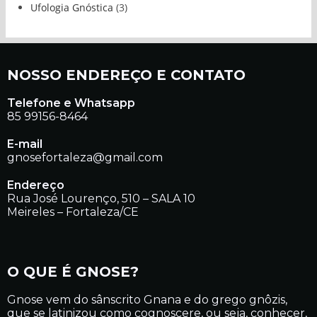
Ufologia Gnóstica
(3)
NOSSO ENDEREÇO E CONTATO
Telefone e Whatsapp
85 99156-8464
E-mail
gnosefortaleza@gmail.com
Endereço
Rua José Lourenço, 510 – SALA 10
Meireles – Fortaleza/CE
O QUE É GNOSE?
Gnose vem do sânscrito Gnana e do grego gnôzis,
que se latinizou como cognoscere, ou seja, conhecer,