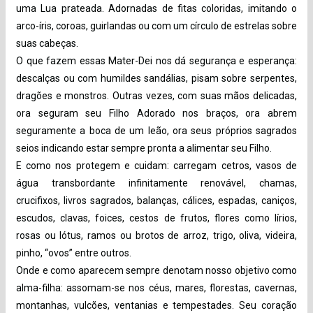
uma Lua prateada. Adornadas de fitas coloridas, imitando o
arco-íris, coroas, guirlandas ou com um círculo de estrelas sobre
suas cabeças.
O que fazem essas Mater-Dei nos dá segurança e esperança:
descalças ou com humildes sandálias, pisam sobre serpentes,
dragões e monstros. Outras vezes, com suas mãos delicadas,
ora seguram seu Filho Adorado nos braços, ora abrem
seguramente a boca de um leão, ora seus próprios sagrados
seios indicando estar sempre pronta a alimentar seu Filho.
E como nos protegem e cuidam: carregam cetros, vasos de
água transbordante infinitamente renovável, chamas,
crucifixos, livros sagrados, balanças, cálices, espadas, caniços,
escudos, clavas, foices, cestos de frutos, flores como lírios,
rosas ou lótus, ramos ou brotos de arroz, trigo, oliva, videira,
pinho, “ovos” entre outros.
Onde e como aparecem sempre denotam nosso objetivo como
alma-filha: assomam-se nos céus, mares, florestas, cavernas,
montanhas, vulcões, ventanias e tempestades. Seu coração