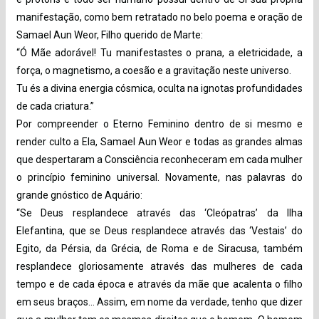
manifestação, como bem retratado no belo poema e oração de
Samael Aun Weor, Filho querido de Marte:
“Ó Mãe adorável! Tu manifestastes o prana, a eletricidade, a
força, o magnetismo, a coesão e a gravitação neste universo.
Tu és a divina energia cósmica, oculta na ignotas profundidades
de cada criatura.”
Por compreender o Eterno Feminino dentro de si mesmo e
render culto a Ela, Samael Aun Weor e todas as grandes almas
que despertaram a Consciência reconheceram em cada mulher
o princípio feminino universal. Novamente, nas palavras do
grande gnóstico de Aquário:
“Se Deus resplandece através das ‘Cleópatras’ da Ilha
Elefantina, que se Deus resplandece através das ‘Vestais’ do
Egito, da Pérsia, da Grécia, de Roma e de Siracusa, também
resplandece gloriosamente através das mulheres de cada
tempo e de cada época e através da mãe que acalenta o filho
em seus braços… Assim, em nome da verdade, tenho que dizer