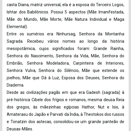
casta Diana, matriz universal, ela é a esposa do Terceiro Logos,
Ishtar dos Babilônicos. Possui 5 aspectos (Mãe Imanifestada,
Mãe do Mundo, Mãe Morte, Mãe Natura Individual e Maga
Elemental).
Entre os sumérios era Ninhursag, Senhora da Montanha
Sagrada. Recebeu vários nomes ao longo da história
mesopotâmica, cujos significados foram: Grande Rainha,
Senhora do Nascimento, Senhora da Vida, Mãe, Senhora do
Embrião, Senhora Modeladora, Carpinteira de Interiores,
Senhora Vulva, Senhora do Silêncio, Mãe que estende os
joelhos, Mãe que Dá à Luz, Esposa dos Deuses, Senhora do
Diadema.
Desde as civilizações pagãs em que era Gadesh (sagrada) à
pré-histórica Cibele dos frígios e romanos, mesma deusa Reia
dos gregos, às mãezinhas egípcias Hathor, Nut e Isis, à
Amaterasu do Japão e Parvati da Índia, à Theotokos dos russos
e Tonatzin dos astecas, consolidou-se um grande panteão de
Deusas-Mães.