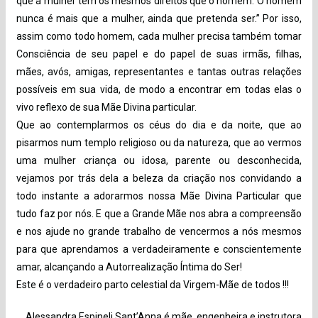
que a mulher tem os mesmos direitos que o homem. O homem
nunca é mais que a mulher, ainda que pretenda ser.” Por isso,
assim como todo homem, cada mulher precisa também tomar
Consciência de seu papel e do papel de suas irmãs, filhas,
mães, avós, amigas, representantes e tantas outras relações
possíveis em sua vida, de modo a encontrar em todas elas o
vivo reflexo de sua Mãe Divina particular.
Que ao contemplarmos os céus do dia e da noite, que ao
pisarmos num templo religioso ou da natureza, que ao vermos
uma mulher criança ou idosa, parente ou desconhecida,
vejamos por trás dela a beleza da criação nos convidando a
todo instante a adorarmos nossa Mãe Divina Particular que
tudo faz por nós. E que a Grande Mãe nos abra a compreensão
e nos ajude no grande trabalho de vencermos a nós mesmos
para que aprendamos a verdadeiramente e conscientemente
amar, alcançando a Autorrealização Íntima do Ser!
Este é o verdadeiro parto celestial da Virgem-Mãe de todos !!!
Alessandra Espineli Sant’Anna é mãe, engenheira e instrutora