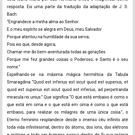
resposta. Eis uma parte da tradução da adaptação de J. S.
Bach:
“Engrandece a minha alma ao Senhor.
E o meu espírito se alegra em Deus, meu Salvador.
Porque atentou na humildade da sua serva;
Pois eis que, desde agora,
Chamar-me-ão bem-aventurada todas as gerações.
Porque me fez grandes coisas o Poderoso; e Santo é o seu
nome.”
Espelhando-se na máxima mágica hermética da Tabula
Smaragdina “Quod est inferius est sicut quod est superius, et
quod est superius est sicut quod est inferius, ad perpetranda
miracula rei unius.” Que significa “O que está embaixo é como o
que está em cima e o que está em cima é como o que está
embaixo, para realizar os milagres de uma única coisa.”, o
Eterno feminino resplandece desde o imenso céu infinito até
toda vida infinitesimal, dentro do átomo, dos íons, dos elétrons
e prótons e todo ser humano possui dentro de Si sua própria