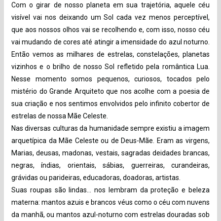
Com o girar de nosso planeta em sua trajetória, aquele céu
visível vai nos deixando um Sol cada vez menos perceptível,
que aos nossos olhos vai se recolhendo e, com isso, nosso céu
vai mudando de cores até atingir a imensidade do azul noturno.
Então vemos as milhares de estrelas, constelações, planetas
vizinhos e o brilho de nosso Sol refletido pela romântica Lua.
Nesse momento somos pequenos, curiosos, tocados pelo
mistério do Grande Arquiteto que nos acolhe com a poesia de
sua criação e nos sentimos envolvidos pelo infinito cobertor de
estrelas de nossa Mãe Celeste.
Nas diversas culturas da humanidade sempre existiu a imagem
arquetípica da Mãe Celeste ou de Deus-Mãe. Eram as virgens,
Marias, deusas, madonas, vestais, sagradas deidades brancas,
negras, índias, orientais, sábias, guerreiras, curandeiras,
grávidas ou parideiras, educadoras, doadoras, artistas.
Suas roupas são lindas… nos lembram da proteção e beleza
materna: mantos azuis e brancos véus como o céu com nuvens
da manhã, ou mantos azul-noturno com estrelas douradas sob