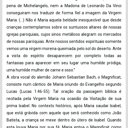
pena de Michelangelo, nem a Madona de Leonardo Da Vinci
conseguiram nos traduzir de forma fiel a imagem da Virgem
Maria. (…) Não é Maria aquela beldade inesquecível que desde
crianças contemplamos sobre os suntuosos altares de nossas
igrejas paroquiais, cujos sinos metálicos alegram os mercados
de nossas paróquias. Ante nossos sentidos espirituais somente
vemos uma virgem morena queimada pelo sol do deserto. Ante
a vista do espírito desaparecem por completo todas as
fantasias para aparecer em seu lugar uma humilde pródiga,
uma humilde mulher de carne e osso.”
A obra vocal do alemão Johann Sebastian Bach, o Magnificat,
consiste num cântico de Maria oriundo do Evangelho segundo
Lucas (Lucas 1:46-55). Tal oração da passagem bíblica é
recitada pela Virgem Maria na ocasião da Visitação de sua
prima Isabel. No contexto histórico, após Maria saudar Isabel,
que está grávida com aquele que será conhecido como João
Batista, a criança se mexe dentro do útero de Isabel. Quando
esta louva Maria por sua fé, Maria entoa o Magnificat como