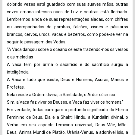
dolorido vezes está guardado com suas suaves mãos, outras
vezes emana intensos raios de Luz e noutras está flechado.
Lembremos ainda de suas representações aladas, com chifres
ou acompanhadas de pombas, falcões, cisnes e pássaros
brancos, cervos, ursos, vacas e bezerros, como pode-se ver na
seguinte passagem dos Vedas:
“A Vaca dançou sobre o oceano celeste trazendo-nos os versos
e as melodias
A vaca tem por arma o sacrifício e do sacrifício surgiu a
inteligência
A Vaca é tudo que existe, Deus e Homens, Asuras, Manus e
Profetas.
Nela reside a Ordem divina, a Santidade, o Ardor cósmico.
Sim, a Vaca faz viver os Deuses, a Vaca faz viver os homens.”
Em verdade, todas carregam o profundo significado do Eterno
Feminino de Deus. Ela é a Shakti Hindu, a Kundalini divinal, o
Verbo em seu aspecto feminino universal, Deus-Mãe, Mãe-
Deus, Anima Mundi de Platão, Urânia-Vênus, a adorável Isis, a