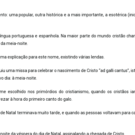
o: uma popular, outra histórica e a mais importante, a esotérica (inic
língua portuguesa e espanhola. Na maior parte do mundo cristão ch
 da meia-noite.
uma explicação para este nome, existindo várias lendas.
uiu uma missa para celebrar o nascimento de Cristo “ad galli cantus”, ist
vo dia: à meia-noite.
me escolhido nos primórdios do cristianismo, quando os cristãos 
zar à hora do primeiro canto do galo.
 de Natal terminava muito tarde, e quando as pessoas voltavam para c
ite da véspera do dia de Natal, assinalando a chegada de Cristo.