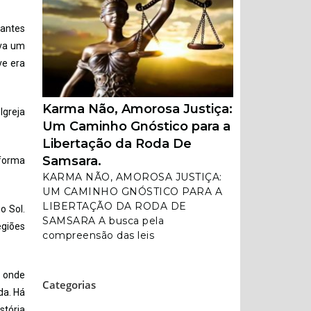
 antes
ava um
ve era
Karma Não, Amorosa Justiça:
Igreja
Um Caminho Gnóstico para a
Libertação da Roda De
Samsara.
 forma
KARMA NÃO, AMOROSA JUSTIÇA:
UM CAMINHO GNÓSTICO PARA A
LIBERTAÇÃO DA RODA DE
o Sol.
SAMSARA A busca pela
egiões
compreensão das leis
, onde
Categorias
da. Há
stória