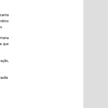
 canta
mático
s.
Romana
ca que
ração,
asília.