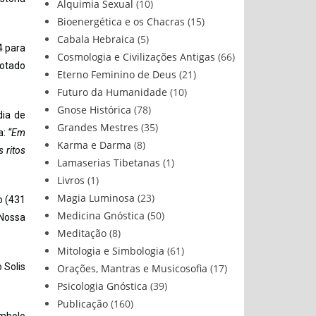
Alquimia Sexual
(10)
Bioenergética e os Chacras
(15)
Cabala Hebraica
(5)
4 para
Cosmologia e Civilizações Antigas
(66)
rotado
Eterno Feminino de Deus
(21)
Futuro da Humanidade
(10)
Gnose Histórica
(78)
dia de
Grandes Mestres
(35)
a:
“Em
Karma e Darma
(8)
 ritos
Lamaserias Tibetanas
(1)
Livros
(1)
Magia Luminosa
(23)
o (431
Medicina Gnóstica
(50)
 Nossa
Meditação
(8)
Mitologia e Simbologia
(61)
 Solis
Orações, Mantras e Musicosofia
(17)
Psicologia Gnóstica
(39)
Publicação
(160)