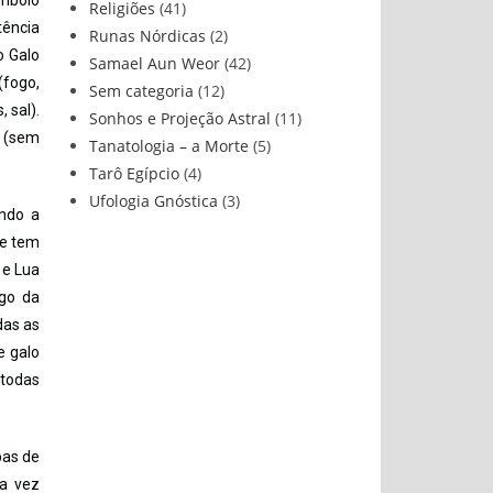
ímbolo
Religiões
(41)
tência
Runas Nórdicas
(2)
o Galo
Samael Aun Weor
(42)
(fogo,
Sem categoria
(12)
 sal).
Sonhos e Projeção Astral
(11)
l (sem
Tanatologia – a Morte
(5)
Tarô Egípcio
(4)
Ufologia Gnóstica
(3)
ndo a
ue tem
 e Lua
ego da
das as
e galo
 todas
pas de
ra vez