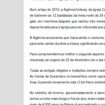
Num artigo de 2010, a Agência Eclesia, da Igreja 
de baterem as 12 badaladas da meia noite de 24 
galo, em memória daquele que cantou três vezes 
depois levada para a Igreja para ser oferecida aos
A Agência acrescenta que havia ainda o costume, 
para este cantar durante a missa, significando um 
Para compreendermos melhor o segundo aspecto de 
resumida, as origens do 25 de dezembro ser o dia 
Todas as antigas religiões e tradições sempre cele
As festas de Dezembro no hemisfério norte repre
frias, trazendo novamente vida. O Sol físico simboli
No solstício de inverno, aproximadamente a époc
temos a noite mais longa e fria do ano, eram realiza
mais de 4.000 anos na Pérsia já era realizado o c