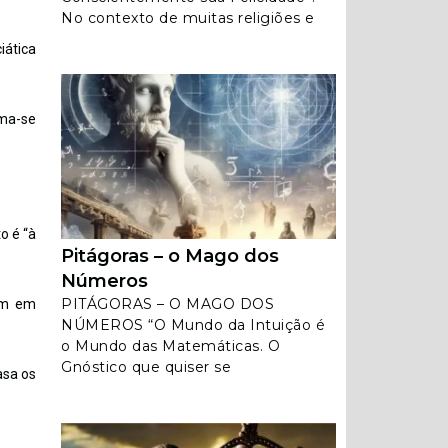
No contexto de muitas religiões e
iática
ama-se
o é “à
Pitágoras – o Mago dos
Números
PITÁGORAS – O MAGO DOS
iam em
NÚMEROS “O Mundo da Intuição é
o Mundo das Matemáticas. O
Gnóstico que quiser se
asa os