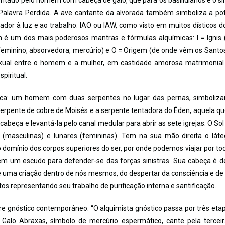
tado pelo homem com cabeça de galo, que para os basilidianos é o s
a Palavra Perdida. A ave cantante da alvorada também simboliza a po
ador à luz e ao trabalho. IAO ou IAW, como visto em muitos dísticos d
m é um dos mais poderosos mantras e fórmulas alquímicas: I = Ignis 
feminino, absorvedora, mercúrio) e O = Origem (de onde vêm os Santos,
exual entre o homem e a mulher, em castidade amorosa matrimonia
piritual.
ca: um homem com duas serpentes no lugar das pernas, simboliza
erpente de cobre de Moisés e a serpente tentadora do Éden, aquela q
abeça e levantá-la pelo canal medular para abrir as sete igrejas. O Sol
 (masculinas) e lunares (femininas). Tem na sua mão direita o lát
omínio dos corpos superiores do ser, por onde podemos viajar por to
 um escudo para defender-se das forças sinistras. Sua cabeça é d
 uma criação dentro de nós mesmos, do despertar da consciência e de
s representando seu trabalho de purificação interna e santificação.
e gnóstico contemporâneo: “O alquimista gnóstico passa por três eta
o Galo Abraxas, símbolo de mercúrio espermático, cante pela tercei