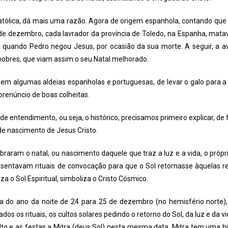
Católica, dá mais uma razão. Agora de origem espanhola, contando que
de dezembro, cada lavrador da província de Toledo, na Espanha, mat
quando Pedro negou Jesus, por ocasião da sua morte. A seguir, a a
 pobres, que viam assim o seu Natal melhorado.
em algumas aldeias espanholas e portuguesas, de levar o galo para a 
prenúncio de boas colheitas.
entendimento, ou seja, o histórico, precisamos primeiro explicar, de
de nascimento de Jesus Cristo.
braram o natal, ou nascimento daquele que traz a luz e a vida, o própri
sentavam rituais de convocação para que o Sol retornasse àquelas r
za o Sol Espiritual, simboliza o Cristo Cósmico.
a do ano da noite de 24 para 25 de dezembro (no hemisfério norte)
dos os rituais, os cultos solares pedindo o retorno do Sol, da luz e da vi
ulto e as festas a Mitra (deus Sol) nesta mesma data. Mitra tem uma hi