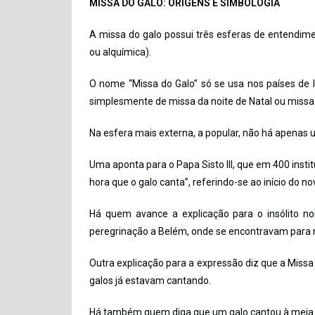
MISSA DO GALO: ORIGENS E SIMBOLOGIA
A missa do galo possui três esferas de entendiment
ou alquímica).
O nome “Missa do Galo” só se usa nos países de 
simplesmente de missa da noite de Natal ou missa
Na esfera mais externa, a popular, não há apenas 
Uma aponta para o Papa Sisto III, que em 400 instit
hora que o galo canta”, referindo-se ao início do no
Há quem avance a explicação para o insólito no
peregrinação a Belém, onde se encontravam para re
Outra explicação para a expressão diz que a Missa
galos já estavam cantando.
Há também quem diga que um galo cantou à meia no