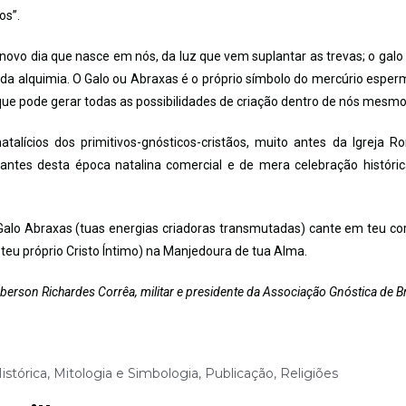
os”.
 novo dia que nasce em nós, da luz que vem suplantar as trevas; o galo
da alquimia. O Galo ou Abraxas é o próprio símbolo do mercúrio esper
que pode gerar todas as possibilidades de criação dentro de nós mesmo
natalícios dos primitivos-gnósticos-cristãos, muito antes da Igreja 
s antes desta época natalina comercial e de mera celebração históri
 Galo Abraxas (tuas energias criadoras transmutadas) cante em teu co
 teu próprio Cristo Íntimo) na Manjedoura de tua Alma.
berson Richardes Corrêa, militar e presidente da Associação Gnóstica de Br
istórica
,
Mitologia e Simbologia
,
Publicação
,
Religiões