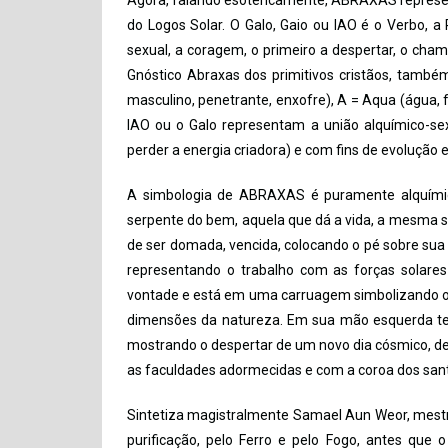
Agora, falando esotericamente, ABRAXAS represen
do Logos Solar. O Galo, Gaio ou IAO é o Verbo, 
sexual, a coragem, o primeiro a despertar, o cham
Gnóstico Abraxas dos primitivos cristãos, també
masculino, penetrante, enxofre), A = Aqua (água, 
IAO ou o Galo representam a união alquímico-s
perder a energia criadora) e com fins de evolução es
A simbologia de ABRAXAS é puramente alquími
serpente do bem, aquela que dá a vida, a mesma s
de ser domada, vencida, colocando o pé sobre sua c
representando o trabalho com as forças solares
vontade e está em uma carruagem simbolizando o d
dimensões da natureza. Em sua mão esquerda tem
mostrando o despertar de um novo dia cósmico, de
as faculdades adormecidas e com a coroa dos santo
Sintetiza magistralmente Samael Aun Weor, mestr
purificação, pelo Ferro e pelo Fogo, antes que 