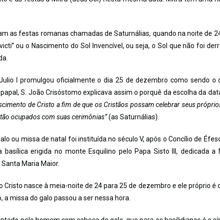
iam as festas romanas chamadas de Saturnálias, quando na noite de 2
ti” ou o Nascimento do Sol Invencível, ou seja, o Sol que não foi der
da.
Julio I promulgou oficialmente o dia 25 de dezembro como sendo o 
e papal, S. João Crisóstomo explicava assim o porquê da escolha da dat
cimento de Cristo a fim de que os Cristãos possam celebrar seus próprios
stão ocupados com suas cerimônias”
(as Saturnálias).
o ou missa de natal foi instituída no século V, após o Concílio de Éfes
 basílica erigida no monte Esquilino pelo Papa Sisto III, dedicada a
 Santa Maria Maior.
 Cristo nasce à meia-noite de 24 para 25 de dezembro e ele próprio é o
do, a missa do galo passou a ser nessa hora.