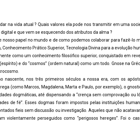
dar na vida atual ? Quais valores ela pode nos transmitir em uma soc
, digital e que vem se esquecendo dos atributos da alma ?
de nosso papel no mundo e de como podemos colaborar para fazê-lo m
ia, Conhecimento Prático Superior, Tecnologia Divina para a evolução h
lmente como um conhecimento filosófico superior, conquistado em rev
(espírito) e do “cosmos” (ordem natural) como um todo. Gnose na Gréc
crocosmo.
mo nascente, nos três primeiros séculos a nossa era, com os apóst
 grega (como Marcos, Magdalena, Marta e Paulo, por exemplo), o gnost
ades dogmáticas, até dispensando a “crença sem comprovação ou ló
ades de fé”. Esses dogmas foram impostos pelas instituições huma
ontados fieis sem discussão ou investigação. Aqueles que não acatava
m violentamente perseguidos como “perigosos hereges”. Foi o ca