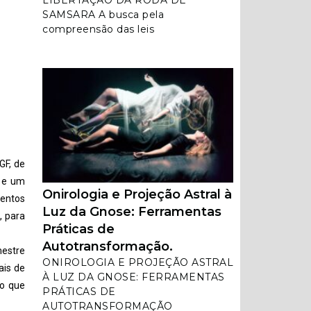
LIBERTAÇÃO DA RODA DE
SAMSARA A busca pela
compreensão das leis
GF, de
s e um
Onirologia e Projeção Astral à
mentos
Luz da Gnose: Ferramentas
, para
Práticas de
Autotransformação.
estre
ONIROLOGIA E PROJEÇÃO ASTRAL
ais de
À LUZ DA GNOSE: FERRAMENTAS
to que
PRÁTICAS DE
AUTOTRANSFORMAÇÃO