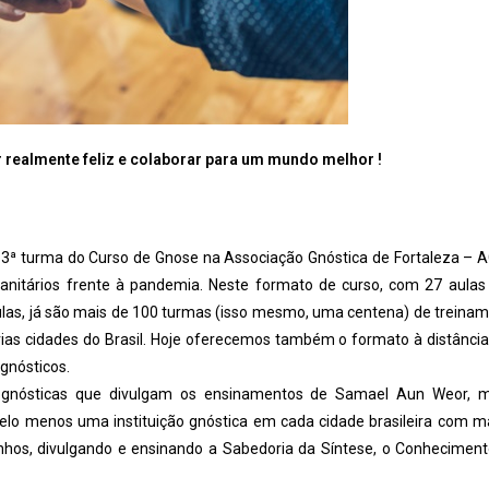
r realmente feliz e colaborar para um mundo melhor !
3ª turma do Curso de Gnose na Associação Gnóstica de Fortaleza – A
anitários frente à pandemia. Neste formato de curso, com 27 aula
las, já são mais de 100 turmas (isso mesmo, uma centena) de treina
ias cidades do Brasil. Hoje oferecemos também o formato à distância
gnósticos.
s gnósticas que divulgam os ensinamentos de Samael Aun Weor, m
lo menos uma instituição gnóstica em cada cidade brasileira com m
nhos, divulgando e ensinando a Sabedoria da Síntese, o Conhecimen