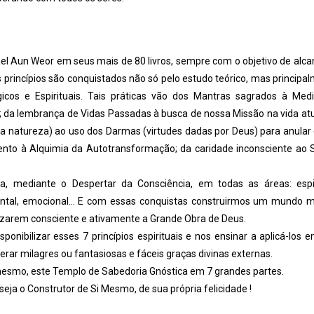
l Aun Weor em seus mais de 80 livros, sempre com o objetivo de alca
s princípios são conquistados não só pelo estudo teórico, mas principa
gicos e Espirituais. Tais práticas vão dos Mantras sagrados à Med
; da lembrança de Vidas Passadas à busca de nossa Missão na vida atu
a natureza) ao uso dos Darmas (virtudes dadas por Deus) para anular
ento à Alquimia da Autotransformação; da caridade inconsciente ao 
 mediante o Despertar da Consciência, em todas as áreas: espir
ca, mental, emocional… E com essas conquistas construirmos um mundo m
izarem consciente e ativamente a Grande Obra de Deus.
sponibilizar esses 7 princípios espirituais e nos ensinar a aplicá-los 
rar milagres ou fantasiosas e fáceis graças divinas externas.
mesmo, este Templo de Sabedoria Gnóstica em 7 grandes partes.
eja o Construtor de Si Mesmo, de sua própria felicidade !