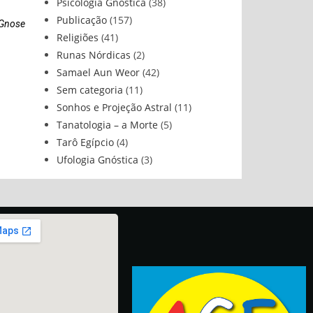
Psicologia Gnóstica
(38)
Publicação
(157)
 Gnose
Religiões
(41)
Runas Nórdicas
(2)
Samael Aun Weor
(42)
Sem categoria
(11)
Sonhos e Projeção Astral
(11)
Tanatologia – a Morte
(5)
Tarô Egípcio
(4)
Ufologia Gnóstica
(3)