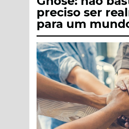
Gnose: não bas
preciso ser rea
para um mundo