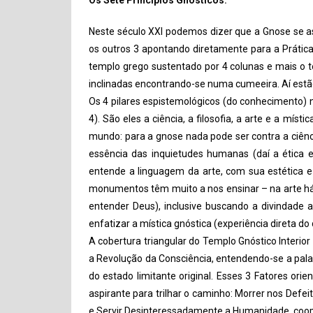
Os Sete Princípios Gnósticos:
Neste século XXI podemos dizer que a Gnose se a
os outros 3 apontando diretamente para a Prátic
templo grego sustentado por 4 colunas e mais o t
inclinadas encontrando-se numa cumeeira. Aí estão 
Os 4 pilares espistemológicos (do conhecimento) n
4). São eles a ciência, a filosofia, a arte e a m
mundo: para a gnose nada pode ser contra a ciênc
essência das inquietudes humanas (daí a ética e
entende a linguagem da arte, com sua estética e 
monumentos têm muito a nos ensinar – na arte há s
entender Deus), inclusive buscando a divindade 
enfatizar a mística gnóstica (experiência direta do
A cobertura triangular do Templo Gnóstico Interio
a Revolução da Consciência, entendendo-se a palavra
do estado limitante original. Esses 3 Fatores orie
aspirante para trilhar o caminho: Morrer nos Defe
e Servir Desinteressadamente a Humanidade, coop