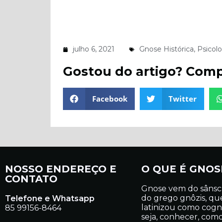
julho 6, 2021
Gnose Histórica
,
Psicol
Gostou do artigo? Comp
Facebook
Twitter
NOSSO ENDEREÇO E
O QUE É GNOS
CONTATO
Gnose vem do sânsc
do grego gnôzis, qu
Telefone e Whatsapp
latinizou como cogn
85 99156-8464
seja, conhecer, com