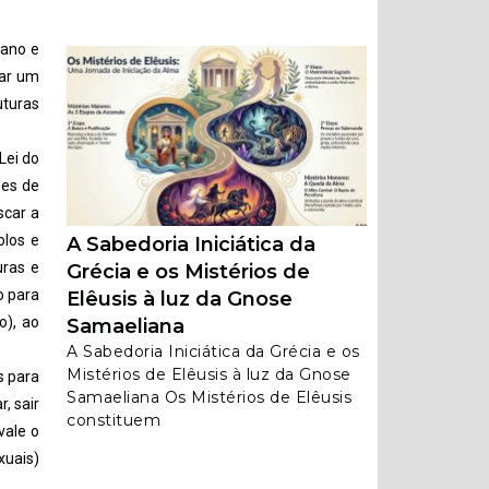
mano e
nar um
uturas
Lei do
ões de
scar a
olos e
A Sabedoria Iniciática da
uras e
Grécia e os Mistérios de
o para
Elêusis à luz da Gnose
o), ao
Samaeliana
A Sabedoria Iniciática da Grécia e os
Mistérios de Elêusis à luz da Gnose
s para
Samaeliana Os Mistérios de Elêusis
, sair
constituem
vale o
xuais)