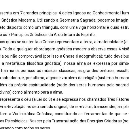
ssenta em 7 grandes princípios, 4 deles ligados ao Conhecimento Hu
a Gnóstica Moderna. Utilizando a Geometria Sagrada, podemos imagi
eto disposto como um triângulo, com uma viga horizontal e duas estr
os 7 Princípios Gnósticos da Arquitetura do Espírito.
os quais se sustenta a Gnose representam a terra, a materialidade (a 
ística. Toda e qualquer abordagem gnóstica moderna observa essas 4 vis
ia ou não comprovável (por isso a Gnose é adogmática); tudo deve bu
 a metafísica filosófica gnóstica); nossa alma se expressa por símb
harmonia, por isso as músicas clássicas, as grandes pinturas, escult
abedoria; e, por último, a gnose vai além da religião (sistema human
além da própria espiritualidade (sede dos seres humanos pelo sagrad
 divino) como alimento para a alma.
r representa o céu (a Lei do 3) e se expressa nos chamados Três Fatore
 Revolução no seu sentido original, de re-evoluir, transcender, ampliar
ntam a Via Iniciática Gnóstica, constituindo as ferramentas de que se 
itos Psicológicos, Nascer pela Transmutação das Energias Criadoras (se
erando com todos os seres.