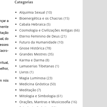
Categorias
Alquimia Sexual
(10)
Bioenergética e os Chacras
(15)
nçar a
Cabala Hebraica
(5)
lmente
Cosmologia e Civilizações Antigas
(66)
itação
Eterno Feminino de Deus
(21)
al; do
Futuro da Humanidade
(10)
 esses
Gnose Histórica
(78)
Sacro-
Grandes Mestres
(35)
Karma e Darma
(8)
itual,
Lamaserias Tibetanas
(1)
elhor,
Livros
(1)
Magia Luminosa
(23)
em nós
Medicina Gnóstica
(50)
Meditação
(7)
Mitologia e Simbologia
(61)
Orações, Mantras e Musicosofia
(16)