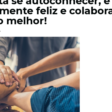
ta se autoconhecer, é
lmente feliz e colabor
 melhor!