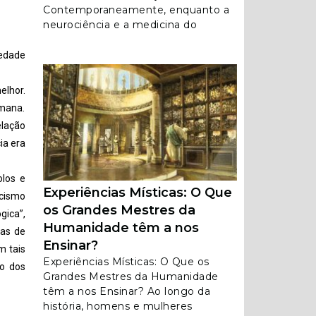
Contemporaneamente, enquanto a
neurociência e a medicina do
iedade
elhor.
umana.
elação
ia era
olos e
Experiências Místicas: O Que
icismo
os Grandes Mestres da
gica”,
Humanidade têm a nos
nas de
Ensinar?
m tais
Experiências Místicas: O Que os
so dos
Grandes Mestres da Humanidade
têm a nos Ensinar? Ao longo da
história, homens e mulheres