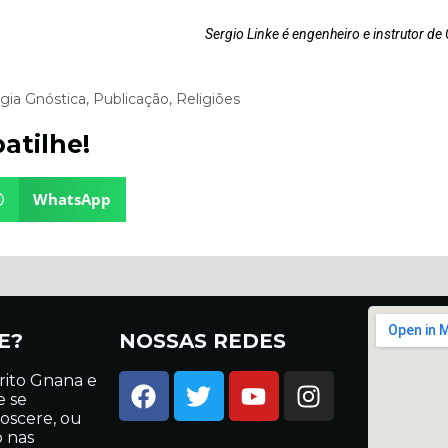
Sergio Linke é engenheiro e instrutor de
ogia Gnóstica
,
Publicação
,
Religiões
atilhe!
WhatsApp
E?
NOSSAS REDES
rito Gnana e
e se
oscere, ou
o nas