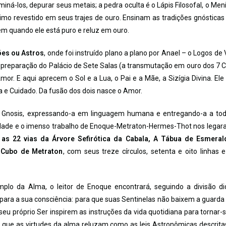
iná-los, depurar seus metais; a pedra oculta é o Lápis Filosofal, o Men
timo revestido em seus trajes de ouro. Ensinam as tradições gnósticas
m quando ele está puro e reluz em ouro.
ões ou Astros
, onde foi instruído plano a plano por Anael – o Logos de
 preparação do Palácio de Sete Salas (a transmutação em ouro dos 7 
. E aqui aprecem o Sol e a Lua, o Pai e a Mãe, a Sizígia Divina. El
a e Cuidado. Da fusão dos dois nasce o Amor.
 Gnosis, expressando-a em linguagem humana e entregando-a a to
dade e o imenso trabalho de Enoque-Metraton-Hermes-Thot nos legar
, as 22 vias da Árvore Sefirótica da Cabala, A Tábua de Esmera
o Cubo de Metraton
, com seus treze círculos, setenta e oito linhas 
lo da Alma, o leitor de Enoque encontrará, seguindo a divisão di
 para a sua consciência: para que suas Sentinelas não baixem a guarda
seu próprio Ser inspirem as instruções da vida quotidiana para tornar
ra que as virtudes da alma reluzam como as leis Astronômicas descrita