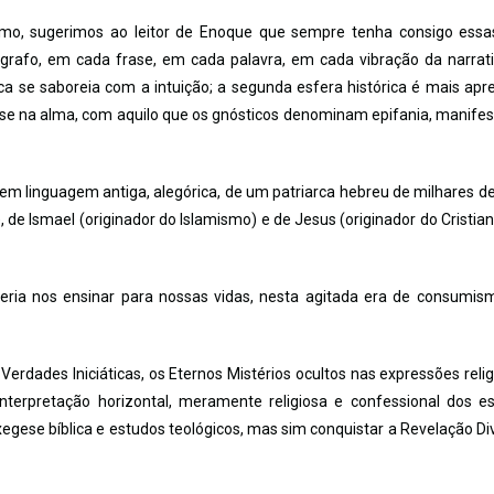
ismo, sugerimos ao leitor de Enoque que sempre tenha consigo essa
grafo, em cada frase, em cada palavra, em cada vibração da narrat
a se saboreia com a intuição; a segunda esfera histórica é mais apr
 vive-se na alma, com aquilo que os gnósticos denominam epifania, manife
s em linguagem antiga, alegórica, de um patriarca hebreu de milhares d
, de Ismael (originador do Islamismo) e de Jesus (originador do Cristia
ria nos ensinar para nossas vidas, nesta agitada era de consumis
erdades Iniciáticas, os Eternos Mistérios ocultos nas expressões relig
terpretação horizontal, meramente religiosa e confessional dos es
ese bíblica e estudos teológicos, mas sim conquistar a Revelação Div