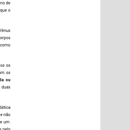
ino de
 que o
 Vênus
Corpos
e como
dos os
am: os
lda ou
e duas
dática
 e não
-se um
s pelo