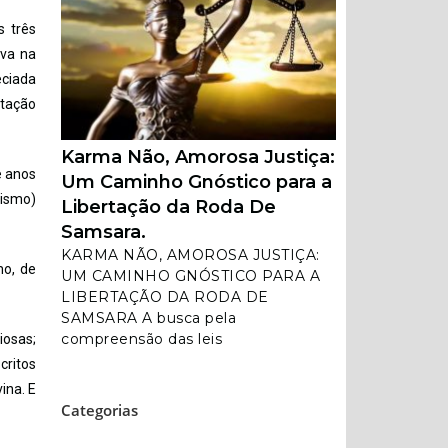
s três
iva na
eciada
stação
Karma Não, Amorosa Justiça:
e anos
Um Caminho Gnóstico para a
nismo)
Libertação da Roda De
Samsara.
KARMA NÃO, AMOROSA JUSTIÇA:
mo, de
UM CAMINHO GNÓSTICO PARA A
LIBERTAÇÃO DA RODA DE
SAMSARA A busca pela
compreensão das leis
iosas;
critos
ina. E
Categorias