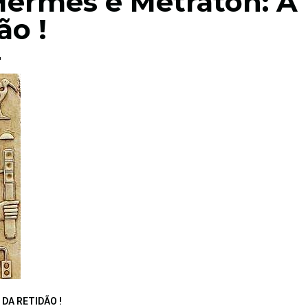
Hermes e Metraton: A
ão !
DA RETIDÃO !