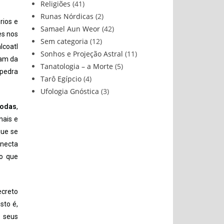
Religiões
(41)
Runas Nórdicas
(2)
rios e
Samael Aun Weor
(42)
es nos
Sem categoria
(12)
lcoatl
Sonhos e Projeção Astral
(11)
ram da
Tanatologia – a Morte
(5)
 pedra
Tarô Egípcio
(4)
Ufologia Gnóstica
(3)
bodas
,
nais e
que se
onecta
co que
ecreto
 isto é,
e seus