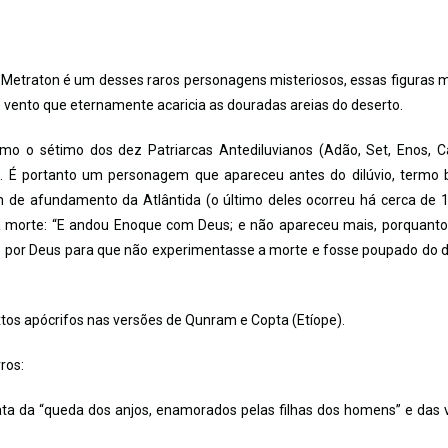
traton é um desses raros personagens misteriosos, essas figuras m
vento que eternamente acaricia as douradas areias do deserto.
mo o sétimo dos dez Patriarcas Antediluvianos (Adão, Set, Enos, C
. É portanto um personagem que apareceu antes do dilúvio, termo b
m de afundamento da Atlântida (o último deles ocorreu há cerca de 
a morte: “E andou Enoque com Deus; e não apareceu mais, porquant
ado por Deus para que não experimentasse a morte e fosse poupado do di
tos apócrifos nas versões de Qunram e Copta (Etíope).
ros:
trata da “queda dos anjos, enamorados pelas filhas dos homens” e das 