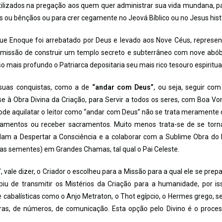
tilizados na pregação aos quem quer administrar sua vida mundana, p
ras ou bênçãos ou para crer cegamente no Jeová Bíblico ou no Jesus hist
e Enoque foi arrebatado por Deus e levado aos Nove Céus, represe
missão de construir um templo secreto e subterrâneo com nove abó
o mais profundo o Patriarca depositaria seu mais rico tesouro espiritual
 suas conquistas, como a de
“andar com Deus”
, ou seja, seguir com
e à Obra Divina da Criação, para Servir a todos os seres, com Boa Vo
de aquilatar o leitor como “andar com Deus” não se trata meramente d
ndamentos ou receber sacramentos. Muito menos trata-se de se tor
idam a Despertar a Consciência e a colaborar com a Sublime Obra do
eas sementes) em Grandes Chamas, tal qual o Pai Celeste.
”
, vale dizer, o Criador o escolheu para a Missão para a qual ele se prepa
iu de transmitir os Mistérios da Criação para a humanidade, por is
 cabalísticas como o Anjo Metraton, o Thot egípcio, o Hermes grego, 
ras, de números, de comunicação. Esta opção pelo Divino é o proce