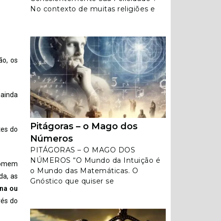
No contexto de muitas religiões e
ão, os
 ainda
Pitágoras – o Mago dos
tes do
Números
PITÁGORAS – O MAGO DOS
NÚMEROS “O Mundo da Intuição é
homem
o Mundo das Matemáticas. O
da, as
Gnóstico que quiser se
rna ou
vés do