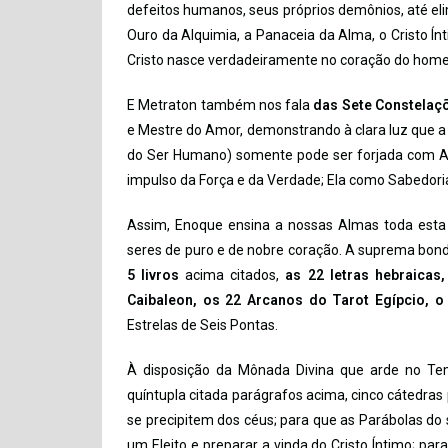
defeitos humanos, seus próprios demônios, até elim
Ouro da Alquimia, a Panaceia da Alma, o Cristo Ín
Cristo nasce verdadeiramente no coração do home
E Metraton também nos fala
das Sete Constelaç
e Mestre do Amor, demonstrando à clara luz que a
do Ser Humano) somente pode ser forjada com Amor
impulso da Força e da Verdade; Ela como Sabedori
Assim, Enoque ensina a nossas Almas toda esta
seres de puro e de nobre coração. A suprema bon
5 livros
acima citados,
as 22 letras hebraicas
Caibaleon, os 22 Arcanos do Tarot Egípcio, 
Estrelas de Seis Pontas.
À disposição da Mônada Divina que arde no Temp
quíntupla citada parágrafos acima, cinco cátedras
se precipitem dos céus; para que as Parábolas do 
um Eleito e preparar a vinda do Cristo Íntimo; pa