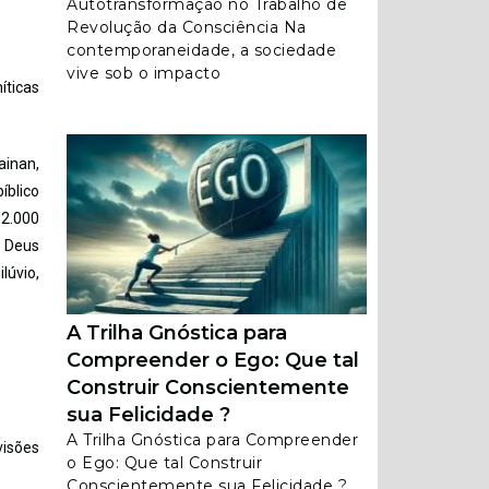
Autotransformação no Trabalho de
Revolução da Consciência Na
contemporaneidade, a sociedade
vive sob o impacto
íticas
ainan,
íblico
12.000
o Deus
lúvio,
A Trilha Gnóstica para
Compreender o Ego: Que tal
Construir Conscientemente
sua Felicidade ?
A Trilha Gnóstica para Compreender
visões
o Ego: Que tal Construir
Conscientemente sua Felicidade ?