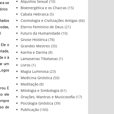
Alquimia Sexual
(10)
ara se
Bioenergética e os Chacras
(15)
órico.
Cabala Hebraica
(5)
Cosmologia e Civilizações Antigas
(66)
ntados
Eterno Feminino de Deus
(21)
bodas,
Futuro da Humanidade
(10)
.
Gnose Histórica
(78)
 Ele o
Grandes Mestres
(35)
ntade,
Karma e Darma
(8)
e ir à
Lamaserias Tibetanas
(1)
nar um
Livros
(1)
 Logos
Magia Luminosa
(23)
Medicina Gnóstica
(50)
Meditação
(8)
rou. E
Mitologia e Simbologia
(61)
so ele
Orações, Mantras e Musicosofia
(17)
sempre
Psicologia Gnóstica
(39)
sso de
Publicação
(160)