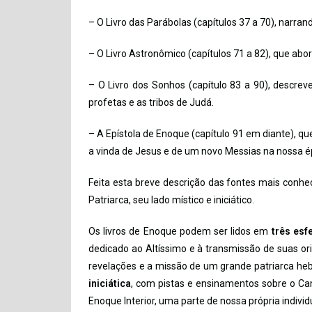
– O Livro das Parábolas (capítulos 37 a 70), narran
– O Livro Astronômico (capítulos 71 a 82), que ab
– O Livro dos Sonhos (capítulo 83 a 90), descre
profetas e as tribos de Judá.
– A Epístola de Enoque (capítulo 91 em diante), qu
a vinda de Jesus e de um novo Messias na nossa é
Feita esta breve descrição das fontes mais conh
Patriarca, seu lado místico e iniciático.
Os livros de Enoque podem ser lidos em
três esf
dedicado ao Altíssimo e à transmissão de suas o
revelações e a missão de um grande patriarca hebra
iniciática
, com pistas e ensinamentos sobre o Cam
Enoque Interior, uma parte de nossa própria individ