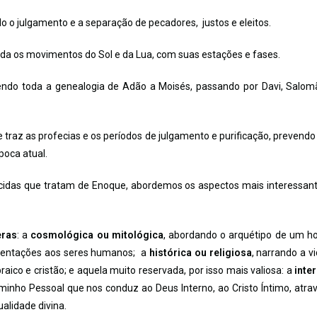
do o julgamento e a separação de pecadores, justos e eleitos.
orda os movimentos do Sol e da Lua, com suas estações e fases.
vendo toda a genealogia de Adão a Moisés, passando por Davi, Salom
e traz as profecias e os períodos de julgamento e purificação, prevendo
poca atual.
ecidas que tratam de Enoque, abordemos os aspectos mais interessan
eras
: a
cosmológica ou mitológica
, abordando o arquétipo de um 
rientações aos seres humanos; a
histórica ou religiosa
, narrando a vi
ico e cristão; e aquela muito reservada, por isso mais valiosa: a
inte
inho Pessoal que nos conduz ao Deus Interno, ao Cristo Íntimo, atra
ualidade divina.