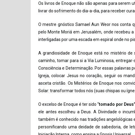
Os livros de Enoque não são apenas para serem u
livrar do sofrimento do dia-a-dia, para receber cu
O mestre gnóstico Samael Aun Weor nos conta qu
pelo Monte Moriá em Jerusalém, onde recebeu a 
interligadas por uma escada em espiral onde no pis
A grandiosidade de Enoque está no mistério de
caminho, tomar para si a Via Luminosa, entregar-s
Consciência e Determinação. Por essas palavras po
Igreja, colocar Jesus no coração, seguir os ma
asceta cristão. Os Mistérios de Enoque nos conv
Solar: transformar todos nós (suas chispas ou ígn
O excelso de Enoque é ter sido “
tomado por Deus
ele antes escolheu a Deus. A Divindade o incumb
também é conhecido nas tradições angelológicas e
personificando uma deidade de sabedoria, de let
Iniciação Interna, como ensina a Gnosis Universal.