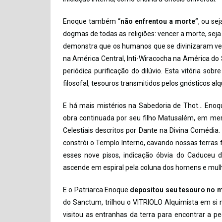
Enoque também “
não enfrentou a morte”
, ou se
dogmas de todas as religiões: vencer a morte, seja
demonstra que os humanos que se divinizaram vence
na América Central, Inti-Wiracocha na América do 
periódica purificação do dilúvio. Esta vitória sob
filosofal, tesouros transmitidos pelos gnósticos alq
E há mais mistérios na Sabedoria de Thot… Enoq
obra continuada por seu filho Matusalém, em meri
Celestiais descritos por Dante na Divina Comédia.
constrói o Templo Interno, cavando nossas terras 
esses nove pisos, indicação óbvia do Caduceu d
ascende em espiral pela coluna dos homens e mul
E o Patriarca Enoque
depositou seu tesouro no 
do Sanctum, trilhou o VITRIOLO Alquimista em si
visitou as entranhas da terra para encontrar a pe