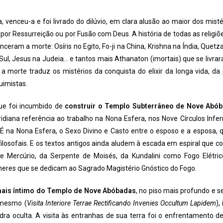
ja, venceu-a e foi livrado do dilúvio, em clara alusão ao maior dos misté
 por Ressurreição ou por Fusão com Deus. A história de todas as religiõ
ram a morte: Osíris no Egito, Fo-ji na China, Krishna na Índia, Quetza
Sul, Jesus na Judeia… e tantos mais Athanaton (imortais) que se livra
re a morte traduz os mistérios da conquista do elixir da longa vida, da
uimistas.
ue foi incumbido de
construir o Templo Subterrâneo de Nove Abó
diana referência ao trabalho na Nona Esfera, nos Nove Círculos Infer
 É na Nona Esfera, o Sexo Divino e Casto entre o esposo e a esposa, 
filosofais. E os textos antigos ainda aludem à escada em espiral que c
e Mercúrio, da Serpente de Moisés, da Kundalini como Fogo Elétri
heres que se dedicam ao Sagrado Magistério Gnóstico do Fogo.
mais íntimo do Templo de Nove Abóbadas
, no piso mais profundo e s
 mesmo (
Visita Interiore Terrae Rectificando Invenies Occultum Lapidem
),
dra oculta. A visita às entranhas de sua terra foi o enfrentamento d