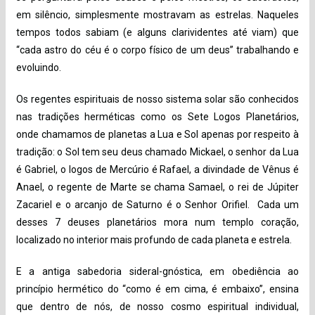
em silêncio, simplesmente mostravam as estrelas. Naqueles
tempos todos sabiam (e alguns clarividentes até viam) que
“cada astro do céu é o corpo físico de um deus” trabalhando e
evoluindo.
Os regentes espirituais de nosso sistema solar são conhecidos
nas tradições herméticas como os Sete Logos Planetários,
onde chamamos de planetas a Lua e Sol apenas por respeito à
tradição: o Sol tem seu deus chamado Mickael, o senhor da Lua
é Gabriel, o logos de Mercúrio é Rafael, a divindade de Vênus é
Anael, o regente de Marte se chama Samael, o rei de Júpiter
Zacariel e o arcanjo de Saturno é o Senhor Orifiel. Cada um
desses 7 deuses planetários mora num templo coração,
localizado no interior mais profundo de cada planeta e estrela.
E a antiga sabedoria sideral-gnóstica, em obediência ao
princípio hermético do “como é em cima, é embaixo”, ensina
que dentro de nós, de nosso cosmo espiritual individual,