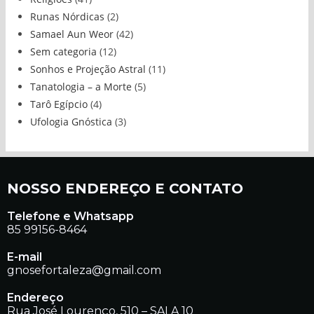
Runas Nórdicas
(2)
Samael Aun Weor
(42)
Sem categoria
(12)
Sonhos e Projeção Astral
(11)
Tanatologia – a Morte
(5)
Tarô Egípcio
(4)
Ufologia Gnóstica
(3)
NOSSO ENDEREÇO E CONTATO
Telefone e Whatsapp
85 99156-8464
E-mail
gnosefortaleza@gmail.com
Endereço
Rua José Lourenço, 510 – SALA 10