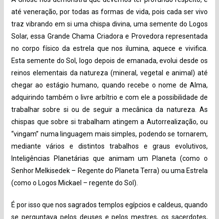
até veneração, por todas as formas de vida, pois cada ser vivo
traz vibrando em si uma chispa divina, uma semente do Logos
Solar, essa Grande Chama Criadora e Provedora representada
no corpo físico da estrela que nos ilumina, aquece e vivifica.
Esta semente do Sol, logo depois de emanada, evolui desde os
reinos elementais da natureza (mineral, vegetal e animal) até
chegar ao estágio humano, quando recebe o nome de Alma,
adquirindo também o livre arbítrio e com ele a possibilidade de
trabalhar sobre si ou de seguir a mecânica da natureza. As
chispas que sobre si trabalham atingem a Autorrealização, ou
“vingam” numa linguagem mais simples, podendo se tornarem,
mediante vários e distintos trabalhos e graus evolutivos,
Inteligências Planetárias que animam um Planeta (como o
Senhor Melkisedek – Regente do Planeta Terra) ou uma Estrela
(como o Logos Mickael – regente do Sol).
É por isso que nos sagrados templos egípcios e caldeus, quando
se perguntava pelos deuses e pelos mestres, os sacerdotes,