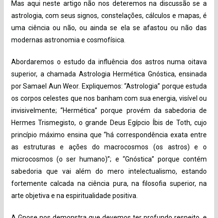
Mas aqui neste artigo não nos deteremos na discussão se a
astrologia, com seus signos, constelações, cálculos e mapas, é
uma ciência ou não, ou ainda se ela se afastou ou não das
modernas astronomia e cosmofísica.
Abordaremos o estudo da influência dos astros numa oitava
superior, a chamada Astrologia Hermética Gnóstica, ensinada
por Samael Aun Weor. Expliquemos: “Astrologia” porque estuda
os corpos celestes que nos banham com sua energia, visível ou
invisivelmente; “Hermética” porque provém da sabedoria de
Hermes Trismegisto, o grande Deus Egípcio Íbis de Toth, cujo
princípio máximo ensina que “há correspondência exata entre
as estruturas e ações do macrocosmos (os astros) e o
microcosmos (o ser humano)”; e “Gnóstica” porque contém
sabedoria que vai além do mero intelectualismo, estando
fortemente calcada na ciência pura, na filosofia superior, na
arte objetiva e na espiritualidade positiva.
A Gnose nos demonstra que devemos ter profundo respeito, e